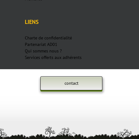
LIENS
Charte de confidentialité
Partenariat AD01
Qui sommes nous ?
Services offerts aux adhérents
contact