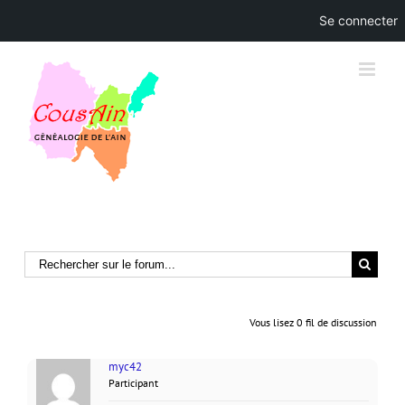
Se connecter
Skip
to
content
Vous lisez 0 fil de discussion
myc42
Participant