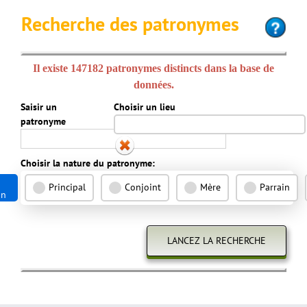
Recherche des patronymes
Il existe 147182 patronymes distincts dans la base de
données.
Saisir un
Choisir un lieu
patronyme
Choisir la nature du patronyme:
Principal
Conjoint
Mère
Parrain
on
Saisissez la commune ou paroisse...>
LANCEZ LA RECHERCHE