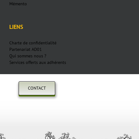
Mémento
LIENS
Charte de confidentialité
Partenariat AD01
Qui sommes nous ?
Services offerts aux adhérents
CONTACT