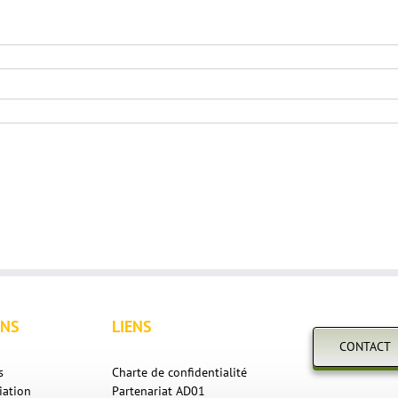
ONS
LIENS
CONTACT
s
Charte de confidentialité
iation
Partenariat AD01