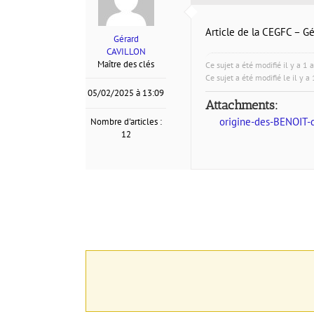
Article de la CEGFC – G
Gérard
CAVILLON
Maître des clés
Ce sujet a été modifié il y a 1
Ce sujet a été modifié le il y 
05/02/2025 à 13:09
Attachments:
origine-des-BENOIT-
Nombre d'articles :
12