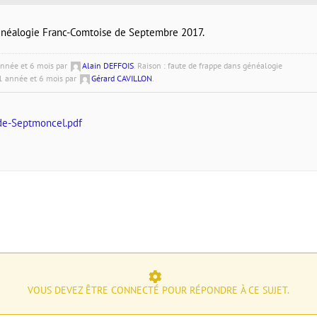
énéalogie Franc-Comtoise de Septembre 2017.
 année et 6 mois par
Alain DEFFOIS
. Raison : faute de frappe dans généalogie
a 1 année et 6 mois par
Gérard CAVILLON
.
de-Septmoncel.pdf
VOUS DEVEZ ÊTRE CONNECTÉ POUR RÉPONDRE À CE SUJET.