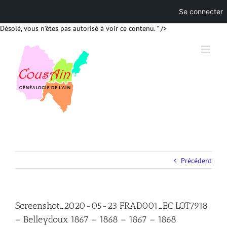
Se connecter
Skip
Désolé, vous n'êtes pas autorisé à voir ce contenu. " />
to
content
Précédent
Screenshot_2020-05-23 FRAD001_EC LOT7918
– Belleydoux 1867 – 1868 – 1867 – 1868