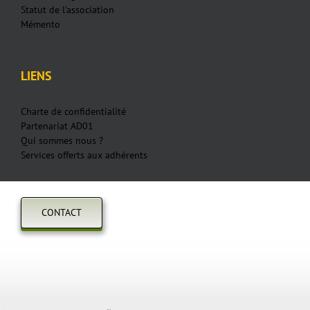
Statut de l'association
Mémento
LIENS
Charte de confidentialité
Partenariat AD01
Qui sommes nous ?
Services offerts aux adhérents
CONTACT