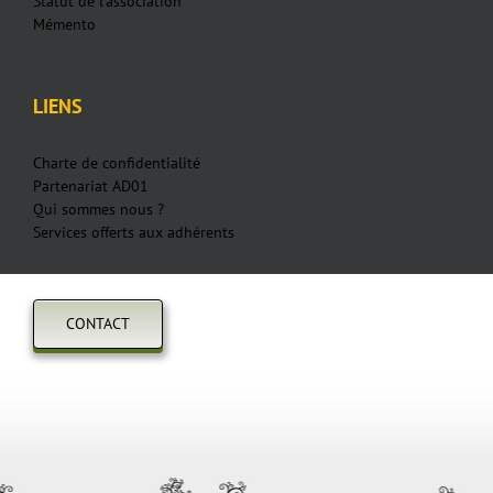
Statut de l'association
Mémento
LIENS
Charte de confidentialité
Partenariat AD01
Qui sommes nous ?
Services offerts aux adhérents
CONTACT