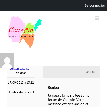
Se connecter
Skip
to
content
guillon.pascale
#2658
Participant
17/09/2022 à 13:12
Bonjour,
Nombre d'articles : 1
Je n’étais jamais allée sur le
forum de CousAin. Votre
message est très ancien et