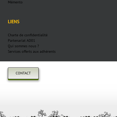
Mémento
LIENS
Charte de confidentialité
Partenariat AD01
Qui sommes nous ?
Services offerts aux adhérents
CONTACT