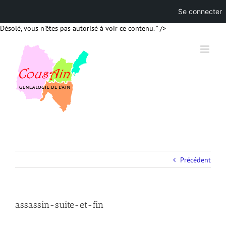
Se connecter
Skip
Désolé, vous n'êtes pas autorisé à voir ce contenu. " />
to
content
Précédent
assassin-suite-et-fin