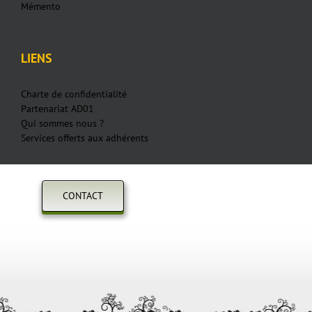
Mémento
LIENS
Charte de confidentialité
Partenariat AD01
Qui sommes nous ?
Services offerts aux adhérents
CONTACT