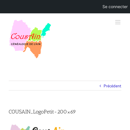
Se connecter
Skip
to
content
Précédent
COUSAIN_LogoPetit-200×69