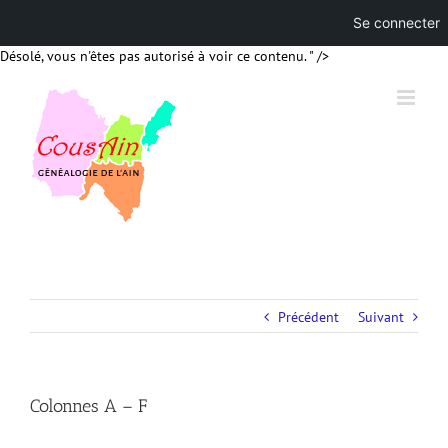
Se connecter
Skip
Désolé, vous n'êtes pas autorisé à voir ce contenu. " />
to
content
Précédent
Suivant
Colonnes A – F