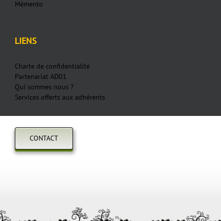
Mémento
LIENS
Charte de confidentialité
Partenariat AD01
Qui sommes nous ?
Services offerts aux adhérents
CONTACT