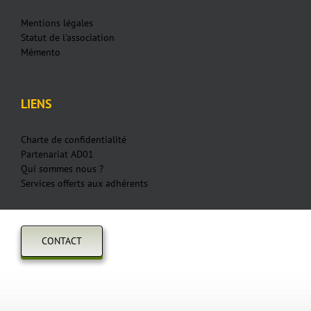
Mentions légales
Statut de l'association
Mémento
LIENS
Charte de confidentialité
Partenariat AD01
Qui sommes nous ?
Services offerts aux adhérents
CONTACT