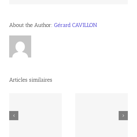
About the Author:
Gérard CAVILLON
Articles similaires
la
Compte-rendu AG du
e
Compte-rendu AG2026
04/04/2025