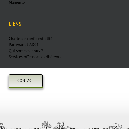
Mémento
LIENS
Charte de confidentialité
Partenariat AD01
Qui sommes nous ?
Services offerts aux adhérents
CONTACT