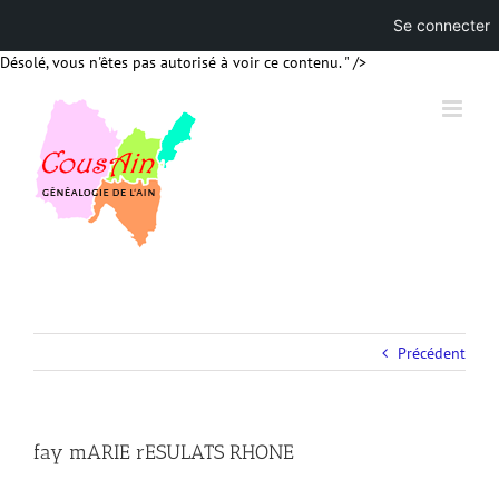
Se connecter
Skip
Désolé, vous n'êtes pas autorisé à voir ce contenu. " />
to
content
Précédent
fay mARIE rESULATS RHONE