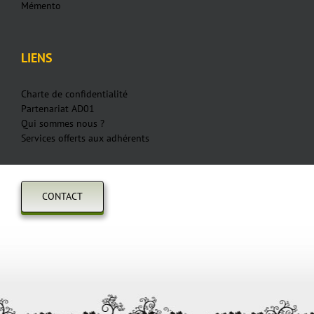
Mémento
LIENS
Charte de confidentialité
Partenariat AD01
Qui sommes nous ?
Services offerts aux adhérents
CONTACT