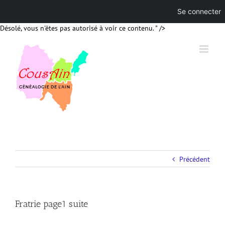
Se connecter
Skip
Désolé, vous n'êtes pas autorisé à voir ce contenu. " />
to
content
Précédent
Fratrie page1 suite