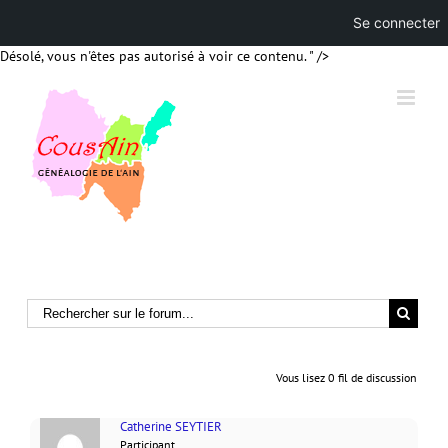
Se connecter
Skip
Désolé, vous n'êtes pas autorisé à voir ce contenu. " />
to
content
Vous lisez 0 fil de discussion
Catherine SEYTIER
Participant