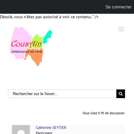
Se connecter
Skip
Désolé, vous n'êtes pas autorisé à voir ce contenu. " />
to
content
Vous lisez 0 fil de discussion
Catherine SEYTIER
Participant