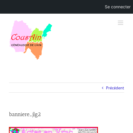
Se connecter
Skip
to
content
Précédent
banniere_jlg2