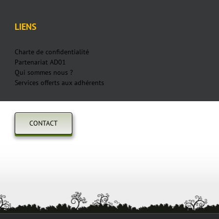
LIENS
Charte de confidentialité
Partenariat AD01
Qui sommes nous ?
Services offerts aux adhérents
CONTACT