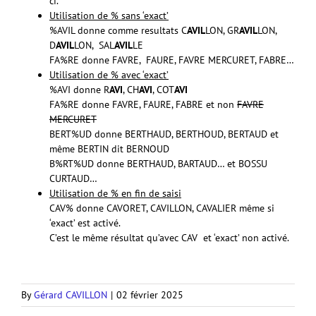
ci.
Utilisation de % sans ‘exact’
%AVIL donne comme resultats C
AVIL
LON, GR
AVIL
LON,
D
AVIL
LON, SAL
AVIL
LE
FA%RE donne FAVRE, FAURE, FAVRE MERCURET, FABRE…
Utilisation de % avec ‘exact’
%AVI donne R
AVI
, CH
AVI
, COT
AVI
FA%RE donne FAVRE, FAURE, FABRE et non
FAVRE
MERCURET
BERT%UD donne BERTHAUD, BERTHOUD, BERTAUD et
même BERTIN dit BERNOUD
B%RT%UD donne BERTHAUD, BARTAUD… et BOSSU
CURTAUD…
Utilisation de % en fin de saisi
CAV% donne CAVORET, CAVILLON, CAVALIER même si
‘exact’ est activé.
C’est le même résultat qu’avec CAV et ‘exact’ non activé.
By
Gérard CAVILLON
|
02 février 2025