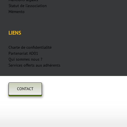
Statut de l'association
Mémento
LIENS
Charte de confidentialité
Partenariat AD01
Qui sommes nous ?
Services offerts aux adhérents
CONTACT