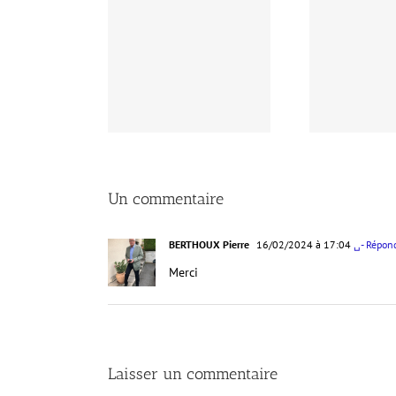
l article dans la
Assem
ue onomastique du
Compte-rendu AG2026
forum
Un commentaire
BERTHOUX Pierre
16/02/2024 à 17:04
␣- Répon
Merci
Laisser un commentaire